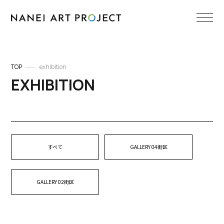
TOP
exhibition
EXHIBITION
すべて
GALLERY 04街区
GALLERY 02街区