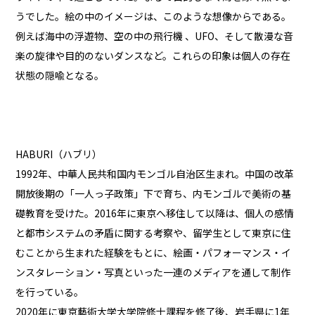
うでした。絵の中のイメージは、このような想像からである。
例えば海中の浮遊物、空の中の飛行機
、UFO、そして散漫な音
楽の旋律や目的のないダンスなど。これらの印象は個人の存在
状態の隠喩
となる。
HABURI（ハブリ）
1992年、中華⼈⺠共和国内モンゴル⾃治区⽣まれ。中国の改⾰
開放後期の「⼀⼈っ⼦政策」下で育ち、内モンゴルで美術の基
礎教育を受けた。2016年に東京へ移住して以降は、個⼈の感情
と都市システムの⽭盾に関する考察や、留学⽣として東京に住
むことから⽣まれた経験をもとに、絵画・パフォーマンス・イ
ンスタレーション・写真といった⼀連のメディアを通して制作
を⾏っている。
2020年に東京藝術⼤学⼤学院修⼠課程を修了後、岩⼿県に1年